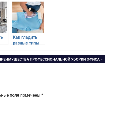
ть
Как гладить
разные типы
тканей
правильно
СЛЕДУЮЩАЯ
ПРЕИМУЩЕСТВА ПРОФЕССИОНАЛЬНОЙ УБОРКИ ОФИСА
ЗАПИСЬ:
ьные поля помечены
*