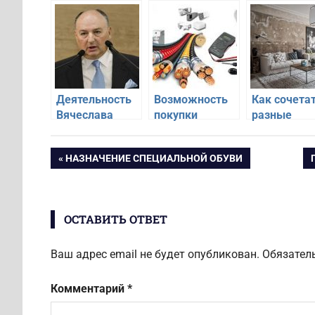
Деятельность
Возможность
Как сочета
Вячеслава
покупки
разные
Кантора
электротехнической
фактуры в
продукции
интерьере
Навигация
ПРЕДЫДУЩАЯ
НАЗНАЧЕНИЕ СПЕЦИАЛЬНОЙ ОБУВИ
квартиры
ЗАПИСЬ:
по
ОСТАВИТЬ ОТВЕТ
записям
Ваш адрес email не будет опубликован.
Обязател
Комментарий
*