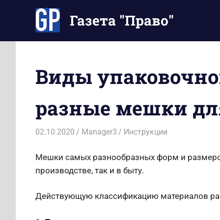
Перейти
Газета "Право"
к
содержимому
Наши
инструкции
экономят
Виды упаковочно
Ваше
время
разные мешки дл
02.10.2020
Manager3
Инструкции
Мешки самых разнообразных форм и размеро
производстве, так и в быту.
Действующую классификацию материалов рас