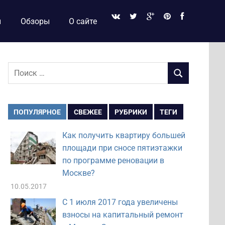
и
Обзоры
О сайте
Поиск
ПОИСК
для:
ПОПУЛЯРНОЕ
СВЕЖЕЕ
РУБРИКИ
ТЕГИ
Как получить квартиру большей
площади при сносе пятиэтажки
по программе реновации в
Москве?
10.05.2017
С 1 июля 2017 года увеличены
взносы на капитальный ремонт