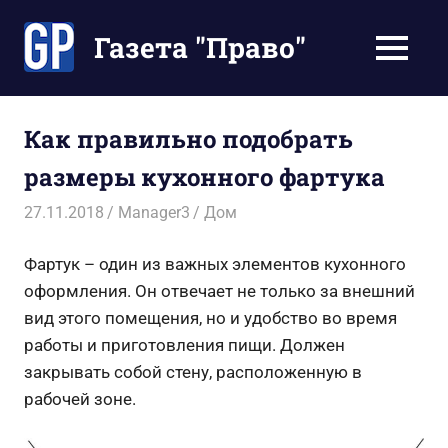
Перейти
к
Газета "Право"
МЕНЮ
содержимому
Наши
инструкции
экономят
Как правильно подобрать
Ваше
размеры кухонного фартука
время
27.11.2018
Manager3
Дом
Фартук – один из важных элементов кухонного
оформления. Он отвечает не только за внешний
вид этого помещения, но и удобство во время
работы и приготовления пищи. Должен
закрывать собой стену, расположенную в
рабочей зоне.