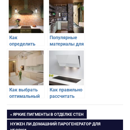
Как
Популярные
определить
материалы для
оптимальные
кухонного
размеры
фартука
кухонного
фартука
Как выбрать
Как правильно
оптимальный
рассчитать
материал для
размеры
кухонного
вытяжки
Навигация
ПРЕДЫДУЩАЯ
ЯРКИЕ ПИГМЕНТЫ В ОТДЕЛКЕ СТЕН
фартука
ЗАПИСЬ:
СЛЕДУЮЩАЯ
НУЖЕН ЛИ ДОМАШНИЙ ПАРОГЕНЕРАТОР ДЛЯ
по