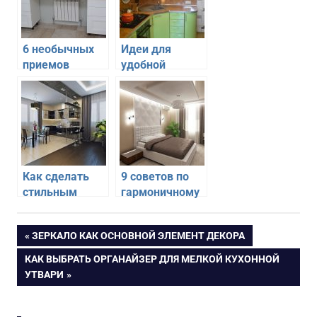
6 необычных
Идеи для
приемов
удобной
использования
угловой
широкого
мебели для
подоконника
кухни
Как сделать
9 советов по
стильным
гармоничному
интерьер
дизайну
кухни-гостиной
интерьера
Навигация
ПРЕДЫДУЩАЯ
ЗЕРКАЛО КАК ОСНОВНОЙ ЭЛЕМЕНТ ДЕКОРА
спальни
ЗАПИСЬ:
СЛЕДУЮЩАЯ
КАК ВЫБРАТЬ ОРГАНАЙЗЕР ДЛЯ МЕЛКОЙ КУХОННОЙ
по
ЗАПИСЬ:
УТВАРИ
записям