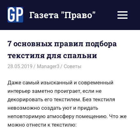
Перейти
к
Газета "Право"
МЕНЮ
содержимому
Наши
инструкции
экономят
7 основных правил подбора
Ваше
текстиля для спальни
время
28.05.2019
Manager3
Советы
Даже самый изысканный и современный
интерьер заметно проиграет, если не
декорировать его текстилем. Без текстиля
невозможно создать уют и придать
неповторимую атмосферу помещению. Что же
можно отнести к текстилю: