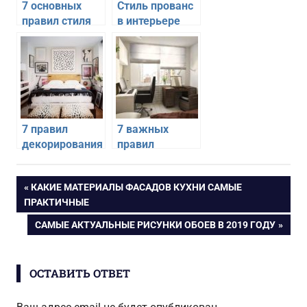
7 основных
Стиль прованс
правил стиля
в интерьере
футуризм
квартиры: 10
основных
правил
дизайна
7 правил
7 важных
декорирования
правил
спальни
обустройства
спальни с
Навигация
ПРЕДЫДУЩАЯ
КАКИЕ МАТЕРИАЛЫ ФАСАДОВ КУХНИ САМЫЕ
рабочим
ЗАПИСЬ:
ПРАКТИЧНЫЕ
местом
по
СЛЕДУЮЩАЯ
САМЫЕ АКТУАЛЬНЫЕ РИСУНКИ ОБОЕВ В 2019 ГОДУ
ЗАПИСЬ:
записям
ОСТАВИТЬ ОТВЕТ