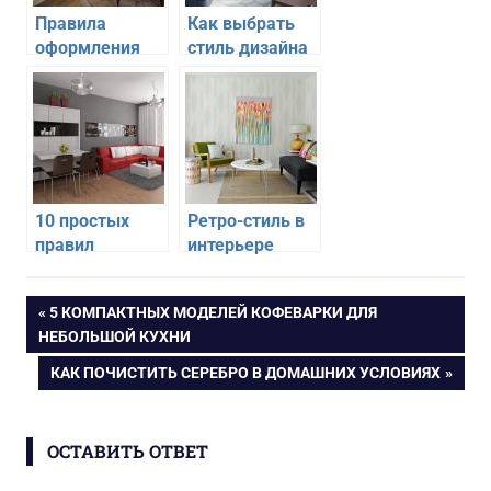
Правила
Как выбрать
оформления
стиль дизайна
квартиры в
квартиры и не
стиле прованс
ошибиться
10 простых
Ретро-стиль в
правил
интерьере
эргономичного
квартиры
дизайна
Навигация
ПРЕДЫДУЩАЯ
5 КОМПАКТНЫХ МОДЕЛЕЙ КОФЕВАРКИ ДЛЯ
маленькой
ЗАПИСЬ:
НЕБОЛЬШОЙ КУХНИ
квартиры
по
СЛЕДУЮЩАЯ
КАК ПОЧИСТИТЬ СЕРЕБРО В ДОМАШНИХ УСЛОВИЯХ
ЗАПИСЬ:
записям
ОСТАВИТЬ ОТВЕТ