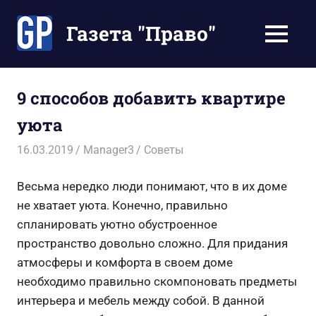
Перейти
к
Газета "Право"
МЕНЮ
содержимому
Наши
инструкции
экономят
9 способов добавить квартире
Ваше
уюта
время
16.03.2019
Manager3
Советы
Весьма нередко люди понимают, что в их доме
не хватает уюта. Конечно, правильно
спланировать уютно обустроенное
пространство довольно сложно. Для придания
атмосферы и комфорта в своем доме
необходимо правильно скомпоновать предметы
интерьера и мебель между собой. В данной