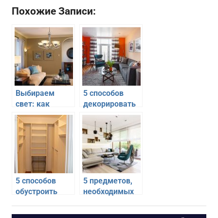
Похожие Записи:
Выбираем
5 способов
свет: как
декорировать
добавить уюта
маленькую
в гостиной с
квартиру для
помощью
создания уюта
освещения
5 способов
5 предметов,
обустроить
необходимых
кладовку в
для уюта в
квартире
гостиной