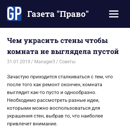
Перейти
к
Газета "Право"
МЕНЮ
содержимому
Наши
инструкции
экономят
Чем украсить стены чтобы
Ваше
комната не выглядела пустой
время
31.01.2019
Manager3
Советы
Зачастую приходится сталкиваться с тем, что
после того как ремонт окончен, комната
выглядит как-то пусто и однообразно.
Необходимо рассмотреть разные идеи,
которыми можно воспользоваться для
украшения стен, выбрав то, что наиболее
привлечет внимание.