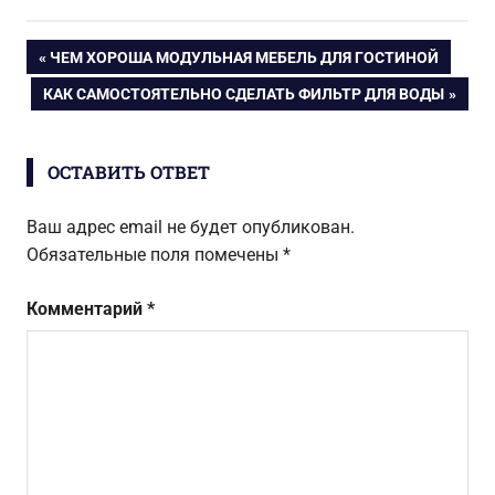
в квартире
плитки —
насколько это
Навигация
ПРЕДЫДУЩАЯ
ЧЕМ ХОРОША МОДУЛЬНАЯ МЕБЕЛЬ ДЛЯ ГОСТИНОЙ
реально
ЗАПИСЬ:
СЛЕДУЮЩАЯ
КАК САМОСТОЯТЕЛЬНО СДЕЛАТЬ ФИЛЬТР ДЛЯ ВОДЫ
по
ЗАПИСЬ:
записям
ОСТАВИТЬ ОТВЕТ
Ваш адрес email не будет опубликован.
Обязательные поля помечены
*
Комментарий
*