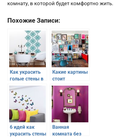
комнату, в которой будет комфортно жить.
Похожие Записи:
Как украсить
Какие картины
голые стены в
стоит
интерьере
приобрести
квартиры
чтобы
украсить
квартиру
6 идей как
Ванная
украсить стены
комната без