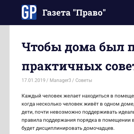
Перейти
Газета "Право"
к
содержимому
Наши
инструкции
экономят
Чтобы дома был п
Ваше
время
практичных сове
17.01.2019
Manager3
Советы
Каждый человек желает находиться в помещении
когда несколько человек живёт в одном доме
дети, почти невозможно поддерживать идеаль
правила поддержания порядка в помещении в
будет дисциплинировать домочадцев.