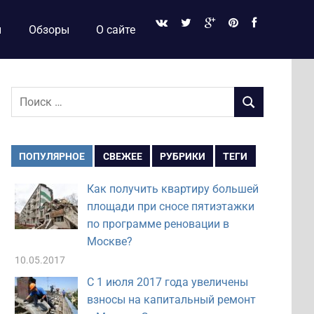
и
Обзоры
О сайте
Поиск
ПОИСК
для:
ПОПУЛЯРНОЕ
СВЕЖЕЕ
РУБРИКИ
ТЕГИ
Как получить квартиру большей
площади при сносе пятиэтажки
по программе реновации в
Москве?
10.05.2017
С 1 июля 2017 года увеличены
взносы на капитальный ремонт