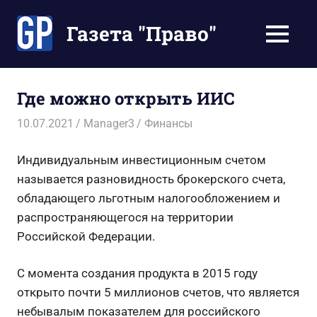
Перейти
к
Газета "Право"
МЕНЮ
содержимому
Наши
инструкции
экономят
Где можно открыть ИИС
Ваше
время
10.07.2021
Manager3
Финансы
Индивидуальным инвестиционным счетом
называется разновидность брокерского счета,
обладающего льготным налогообложением и
распространяющегося на территории
Российской Федерации.
С момента создания продукта в 2015 году
открыто почти 5 миллионов счетов, что является
небывалым показателем для российского