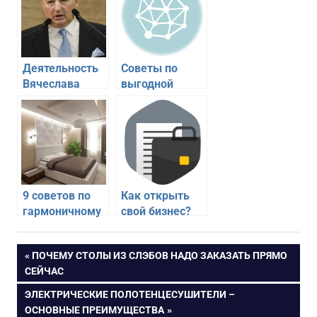
Деятельность
Советы по
Вячеслава
выгодной
Кантора
покупке
авиабилетов
9 советов по
Как открыть
гармоничному
свой бизнес?
дизайну
Инструкция по
интерьера
регистрации
Навигация
ПРЕДЫДУЩАЯ
ПОЧЕМУ СТОЛЫ ИЗ СЛЭБОВ НАДО ЗАКАЗАТЬ ПРЯМО
спальни
ООО в 2017
ЗАПИСЬ:
СЕЙЧАС
году
по
СЛЕДУЮЩАЯ
ЭЛЕКТРИЧЕСКИЕ ПОЛОТЕНЦЕСУШИТЕЛИ –
ЗАПИСЬ:
ОСНОВНЫЕ ПРЕИМУЩЕСТВА