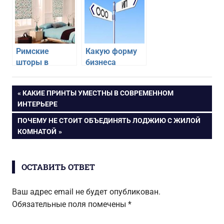
потолком
Римские
Какую форму
шторы в
бизнеса
спальни —
выбрать для
какие выбрать
старта? В чем
Навигация
ПРЕДЫДУЩАЯ
КАКИЕ ПРИНТЫ УМЕСТНЫ В СОВРЕМЕННОМ
разница между
ЗАПИСЬ:
ИНТЕРЬЕРЕ
ИП и ООО?
по
СЛЕДУЮЩАЯ
ПОЧЕМУ НЕ СТОИТ ОБЪЕДИНЯТЬ ЛОДЖИЮ С ЖИЛОЙ
ЗАПИСЬ:
КОМНАТОЙ
записям
ОСТАВИТЬ ОТВЕТ
Ваш адрес email не будет опубликован.
Обязательные поля помечены
*