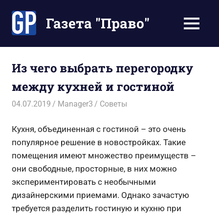
Перейти
к
Газета "Право"
МЕНЮ
содержимому
Наши
инструкции
экономят
Из чего выбрать перегородку
Ваше
между кухней и гостиной
время
04.07.2019
Manager3
Советы
Кухня, объединенная с гостиной – это очень
популярное решение в новостройках. Такие
помещения имеют множество преимуществ –
они свободные, просторные, в них можно
экспериментировать с необычными
дизайнерскими приемами. Однако зачастую
требуется разделить гостиную и кухню при