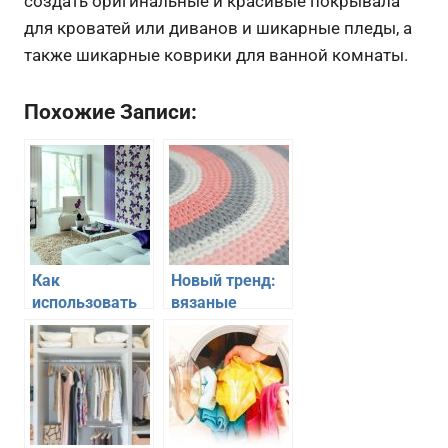
создать оригинальные и красивые покрывала
для кроватей или диванов и шикарные пледы, а
также шикарные коврики для ванной комнаты.
Похожие Записи:
Как
Новый тренд:
использовать
вязаные
цветочные
коврики для
орнаменты в
украшения
интерьере
интерьера
гостиной