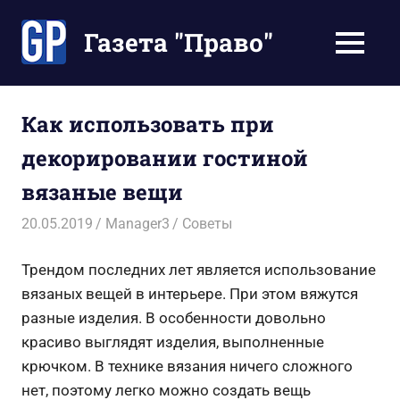
Перейти
к
Газета "Право"
МЕНЮ
содержимому
Наши
инструкции
экономят
Как использовать при
Ваше
декорировании гостиной
время
вязаные вещи
20.05.2019
Manager3
Советы
Трендом последних лет является использование
вязаных вещей в интерьере. При этом вяжутся
разные изделия. В особенности довольно
красиво выглядят изделия, выполненные
крючком. В технике вязания ничего сложного
нет, поэтому легко можно создать вещь