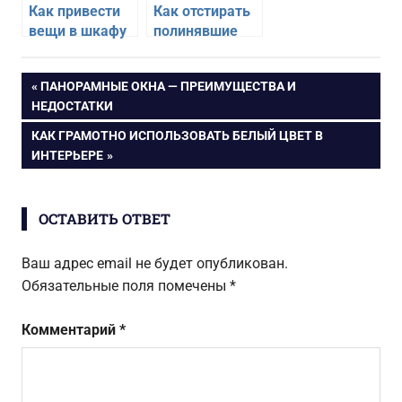
Как привести
Как отстирать
вещи в шкафу
полинявшие
в порядок
после стирки
вещи
Навигация
ПРЕДЫДУЩАЯ
ПАНОРАМНЫЕ ОКНА — ПРЕИМУЩЕСТВА И
ЗАПИСЬ:
НЕДОСТАТКИ
по
СЛЕДУЮЩАЯ
КАК ГРАМОТНО ИСПОЛЬЗОВАТЬ БЕЛЫЙ ЦВЕТ В
ЗАПИСЬ:
ИНТЕРЬЕРЕ
записям
ОСТАВИТЬ ОТВЕТ
Ваш адрес email не будет опубликован.
Обязательные поля помечены
*
Комментарий
*