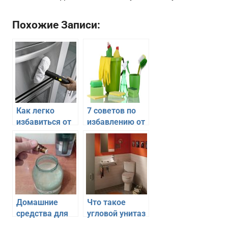
Похожие Записи:
Как легко
7 советов по
избавиться от
избавлению от
известкового
известкового
налета в
налета на
душевой
сантехнике
Домашние
Что такое
средства для
угловой унитаз
чистки посуды
и в чем его