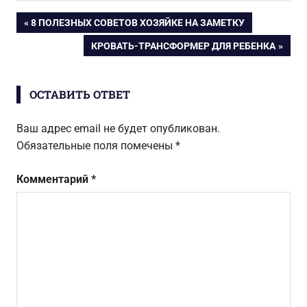
из хрусталя:
удобство
Навигация
ПРЕДЫДУЩАЯ
8 ПОЛЕЗНЫХ СОВЕТОВ ХОЗЯЙКЕ НА ЗАМЕТКУ
чем очистить
ЗАПИСЬ:
вазу от белого
СЛЕДУЮЩАЯ
КРОВАТЬ-ТРАНСФОРМЕР ДЛЯ РЕБЕНКА
по
налета
ЗАПИСЬ:
записям
ОСТАВИТЬ ОТВЕТ
Ваш адрес email не будет опубликован.
Обязательные поля помечены
*
Комментарий
*