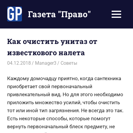
Перейти
к
Газета "Право"
МЕНЮ
содержимому
Наши
инструкции
экономят
Как очистить унитаз от
Ваше
известкового налета
время
04.12.2018
Manager3
Советы
Каждому домочадцу приятно, когда сантехника
приобретает свой первоначальный
привлекательный вид. Но для этого необходимо
приложить множество усилий, чтобы очистить
тот или иной тип загрязнения. Не всегда это так.
Есть некоторые способы, которые помогут
вернуть первоначальный блеск предмету, не