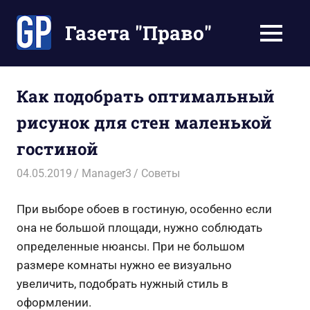
Перейти
к
Газета "Право"
МЕНЮ
содержимому
Наши
инструкции
экономят
Как подобрать оптимальный
Ваше
рисунок для стен маленькой
время
гостиной
04.05.2019
Manager3
Советы
При выборе обоев в гостиную, особенно если
она не большой площади, нужно соблюдать
определенные нюансы. При не большом
размере комнаты нужно ее визуально
увеличить, подобрать нужный стиль в
оформлении.