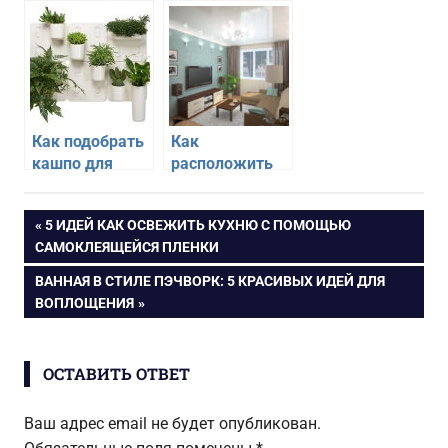
интерьеру
форму дивана
гостиной
для гостиной
Как подобрать
Как
кашпо для
расположить
комнатных
мебель в
цветов в
маленькой
Навигация
ПРЕДЫДУЩАЯ
5 ИДЕЙ КАК ОСВЕЖИТЬ КУХНЮ С ПОМОЩЬЮ
гостиной
гостиной
ЗАПИСЬ:
САМОКЛЕЯЩЕЙСЯ ПЛЕНКИ
по
СЛЕДУЮЩАЯ
ВАННАЯ В СТИЛЕ ПЭЧВОРК: 5 КРАСИВЫХ ИДЕЙ ДЛЯ
ЗАПИСЬ:
ВОПЛОЩЕНИЯ
записям
ОСТАВИТЬ ОТВЕТ
Ваш адрес email не будет опубликован.