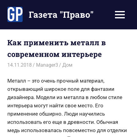
Перейти
к
Газета "Право"
МЕНЮ
содержимому
Наши
инструкции
экономят
Как применить металл в
Ваше
современном интерьере
время
14.11.2018
Manager3
Дом
Металл – это очень прочный материал,
открывающий широкое поле для фантазии
дизайнера. Модели из металла в любом стиле
интерьера могут найти свое место. Его
применение обширно. Люди научились
использовать его еще в древности. Обычная
медь использовалась повсеместно для отделки