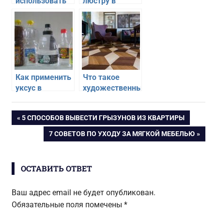
использовать
люстру в
зеркало в
интерьере
современном
квартиры
интерьере
Как применить
Что такое
уксус в
художественный
домашних
паркет и где
условиях
его применить
Навигация
ПРЕДЫДУЩАЯ
5 СПОСОБОВ ВЫВЕСТИ ГРЫЗУНОВ ИЗ КВАРТИРЫ
ЗАПИСЬ:
СЛЕДУЮЩАЯ
7 СОВЕТОВ ПО УХОДУ ЗА МЯГКОЙ МЕБЕЛЬЮ
по
ЗАПИСЬ:
записям
ОСТАВИТЬ ОТВЕТ
Ваш адрес email не будет опубликован.
Обязательные поля помечены
*