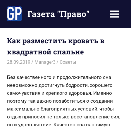
Перейти
к
Газета "Право"
МЕНЮ
содержимому
Наши
инструкции
экономят
Как разместить кровать в
Ваше
квадратной спальне
время
28.09.2019
Manager3
Советы
Без качественного и продолжительного сна
невозможно достигнуть бодрости, хорошего
самочувствия и крепкого здоровья. Именно
поэтому так важно позаботиться о создании
максимально благоприятных условий, чтобы
отдых приносил не только восстановление сил,
но и удовольствие. Качество сна напрямую