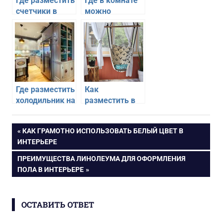
Где разместить
Где в комнате
счетчики в
можно
ванной
разместить
комнате
растения
Где разместить
Как
холодильник на
разместить в
маленькой
своей квартире
кухне
гамак
Навигация
ПРЕДЫДУЩАЯ
КАК ГРАМОТНО ИСПОЛЬЗОВАТЬ БЕЛЫЙ ЦВЕТ В
ЗАПИСЬ:
ИНТЕРЬЕРЕ
по
СЛЕДУЮЩАЯ
ПРЕИМУЩЕСТВА ЛИНОЛЕУМА ДЛЯ ОФОРМЛЕНИЯ
ЗАПИСЬ:
ПОЛА В ИНТЕРЬЕРЕ
записям
ОСТАВИТЬ ОТВЕТ