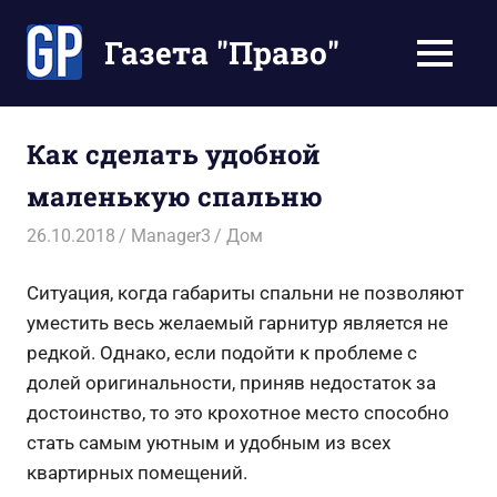
Перейти
к
Газета "Право"
МЕНЮ
содержимому
Наши
инструкции
экономят
Как сделать удобной
Ваше
маленькую спальню
время
26.10.2018
Manager3
Дом
Ситуация, когда габариты спальни не позволяют
уместить весь желаемый гарнитур является не
редкой. Однако, если подойти к проблеме с
долей оригинальности, приняв недостаток за
достоинство, то это крохотное место способно
стать самым уютным и удобным из всех
квартирных помещений.