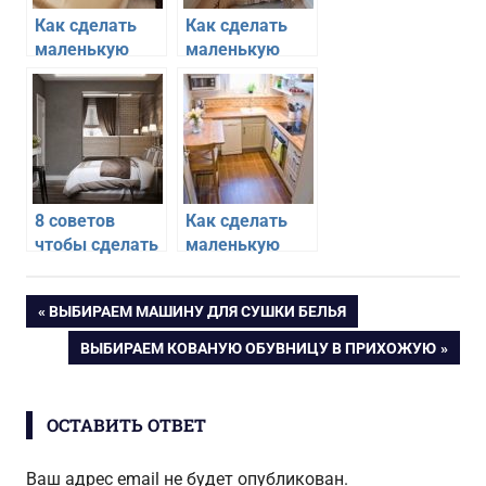
Как сделать
Как сделать
маленькую
маленькую
спальню
спальню
просторнее
уютнее и
просторнее
8 советов
Как сделать
чтобы сделать
маленькую
маленькую
кухню
спальню в
функциональной
Навигация
ПРЕДЫДУЩАЯ
ВЫБИРАЕМ МАШИНУ ДЛЯ СУШКИ БЕЛЬЯ
хрущевке
ЗАПИСЬ:
уютной
СЛЕДУЮЩАЯ
ВЫБИРАЕМ КОВАНУЮ ОБУВНИЦУ В ПРИХОЖУЮ
по
ЗАПИСЬ:
записям
ОСТАВИТЬ ОТВЕТ
Ваш адрес email не будет опубликован.