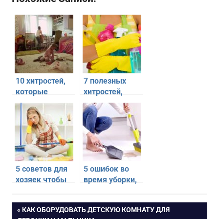
10 хитростей,
7 полезных
которые
хитростей,
помогут
упрощающих
сделать уборку
уборку дома
проще и
быстрее
5 советов для
5 ошибок во
хозяек чтобы
время уборки,
уборка не
которые
занимала
отнимают
Навигация
ПРЕДЫДУЩАЯ
КАК ОБОРУДОВАТЬ ДЕТСКУЮ КОМНАТУ ДЛЯ
много времени
много времени