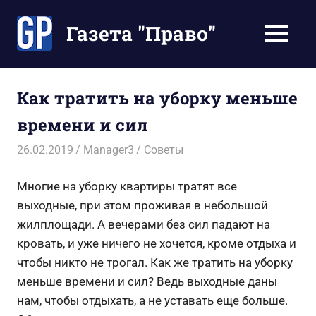
Перейти
к
Газета "Право"
МЕНЮ
содержимому
Наши
инструкции
экономят
Как тратить на уборку меньше
Ваше
времени и сил
время
26.02.2019
Manager3
Советы
Многие на уборку квартиры тратят все
выходные, при этом проживая в небольшой
жилплощади. А вечерами без сил падают на
кровать, и уже ничего не хочется, кроме отдыха и
чтобы никто не трогал. Как же тратить на уборку
меньше времени и сил? Ведь выходные даны
нам, чтобы отдыхать, а не уставать еще больше.