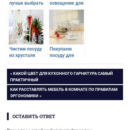
лучше выбрать
освещение для
для кухни
кухни
Чистим посуду
Покупаем
из хрусталя
посуду для
микроволновой
печи
Навигация
ПРЕДЫДУЩАЯ
КАКОЙ ЦВЕТ ДЛЯ КУХОННОГО ГАРНИТУРА САМЫЙ
ЗАПИСЬ:
ПРАКТИЧНЫЙ
по
СЛЕДУЮЩАЯ
КАК РАССТАВЛЯТЬ МЕБЕЛЬ В КОМНАТЕ ПО ПРАВИЛАМ
ЗАПИСЬ:
ЭРГОНОМИКИ
записям
ОСТАВИТЬ ОТВЕТ