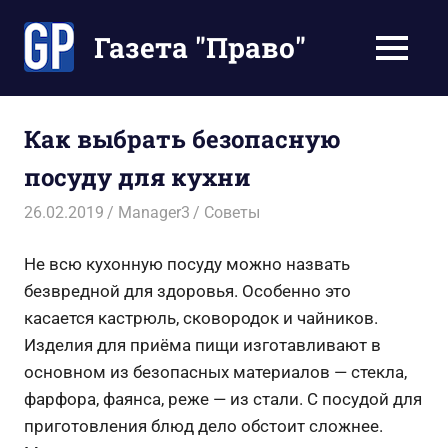
Перейти
к
Газета "Право"
МЕНЮ
содержимому
Наши
инструкции
экономят
Как выбрать безопасную
Ваше
посуду для кухни
время
26.02.2019
Manager3
Советы
Не всю кухонную посуду можно назвать
безвредной для здоровья. Особенно это
касается кастрюль, сковородок и чайников.
Изделия для приёма пищи изготавливают в
основном из безопасных материалов — стекла,
фарфора, фаянса, реже — из стали. С посудой для
приготовления блюд дело обстоит сложнее.