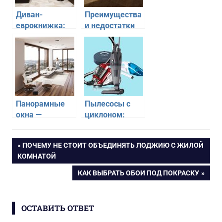
Диван-
Преимущества
еврокнижка:
и недостатки
какие
биокаминов
преимущества
и недостатки
Панорамные
Пылесосы с
окна —
циклоном:
преимущества
преимущества
и недостатки
и недостатки
Навигация
ПРЕДЫДУЩАЯ
ПОЧЕМУ НЕ СТОИТ ОБЪЕДИНЯТЬ ЛОДЖИЮ С ЖИЛОЙ
ЗАПИСЬ:
КОМНАТОЙ
по
СЛЕДУЮЩАЯ
КАК ВЫБРАТЬ ОБОИ ПОД ПОКРАСКУ
ЗАПИСЬ:
записям
ОСТАВИТЬ ОТВЕТ