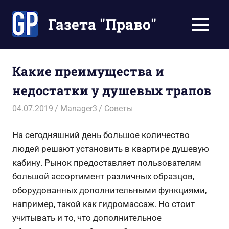
Перейти
к
Газета "Право"
МЕНЮ
содержимому
Наши
инструкции
экономят
Какие преимущества и
Ваше
недостатки у душевых трапов
время
04.07.2019
Manager3
Советы
На сегодняшний день большое количество
людей решают установить в квартире душевую
кабину. Рынок предоставляет пользователям
большой ассортимент различных образцов,
оборудованных дополнительными функциями,
например, такой как гидромассаж. Но стоит
учитывать и то, что дополнительное