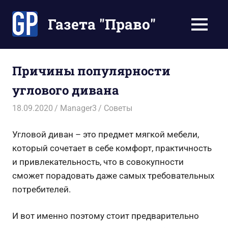
Перейти
к
Газета "Право"
МЕНЮ
содержимому
Наши
инструкции
экономят
Причины популярности
Ваше
углового дивана
время
18.09.2020
Manager3
Советы
Угловой диван – это предмет мягкой мебели,
который сочетает в себе комфорт, практичность
и привлекательность, что в совокупности
сможет порадовать даже самых требовательных
потребителей.
И вот именно поэтому стоит предварительно