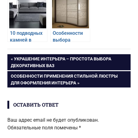
кухню
10 подводных
Особенности
камней в
выбора
выборе дивана
углового
для гостиной
шкафа-купе в
Навигация
ПРЕДЫДУЩАЯ
УКРАШЕНИЕ ИНТЕРЬЕРА – ПРОСТОТА ВЫБОРА
спальню
ЗАПИСЬ:
ДЕКОРАТИВНЫХ ВАЗ
по
СЛЕДУЮЩАЯ
ОСОБЕННОСТИ ПРИМЕНЕНИЯ СТИЛЬНОЙ ЛЮСТРЫ
ЗАПИСЬ:
ДЛЯ ОФОРМЛЕНИЯ ИНТЕРЬЕРА
записям
ОСТАВИТЬ ОТВЕТ
Ваш адрес email не будет опубликован.
Обязательные поля помечены
*