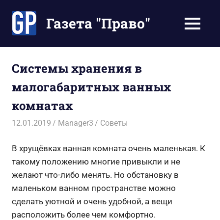
Перейти
к
Газета "Право"
МЕНЮ
содержимому
Наши
инструкции
экономят
Системы хранения в
Ваше
малогабаритных ванных
время
комнатах
12.01.2019
Manager3
Советы
В хрущёвках ванная комната очень маленькая. К
такому положению многие привыкли и не
желают что-либо менять. Но обстановку в
маленьком ванном пространстве можно
сделать уютной и очень удобной, а вещи
расположить более чем комфортно.