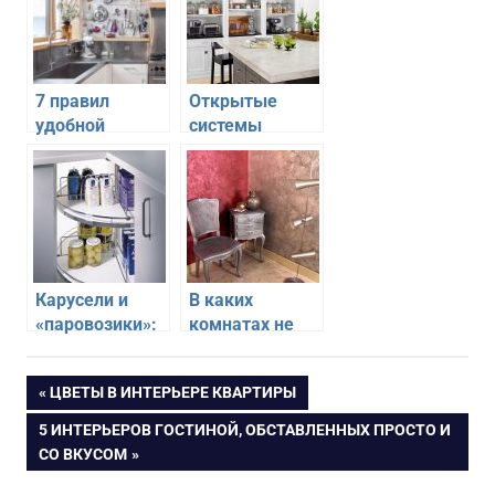
7 правил
Открытые
удобной
системы
системы
хранения —
хранения на
тренд в
кухне
оформлении
кухонь
Карусели и
В каких
«паровозики»:
комнатах не
как
стоит делать
использовать
декоративную
Навигация
ПРЕДЫДУЩАЯ
ЦВЕТЫ В ИНТЕРЬЕРЕ КВАРТИРЫ
современные
штукатурку
ЗАПИСЬ:
системы
СЛЕДУЮЩАЯ
5 ИНТЕРЬЕРОВ ГОСТИНОЙ, ОБСТАВЛЕННЫХ ПРОСТО И
по
хранения на
ЗАПИСЬ:
СО ВКУСОМ
кухне