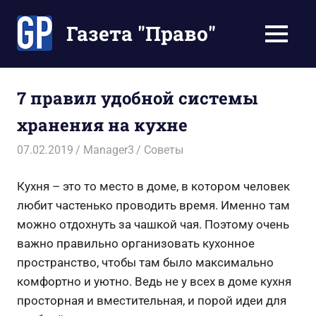
Перейти
к
Газета "Право"
МЕНЮ
содержимому
Наши
инструкции
экономят
7 правил удобной системы
Ваше
хранения на кухне
время
07.02.2019
Manager3
Советы
Кухня – это то место в доме, в котором человек
любит частенько проводить время. Именно там
можно отдохнуть за чашкой чая. Поэтому очень
важно правильно организовать кухонное
пространство, чтобы там было максимально
комфортно и уютно. Ведь не у всех в доме кухня
просторная и вместительная, и порой идеи для