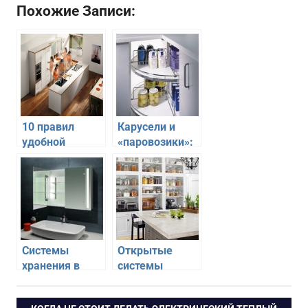
Похожие Записи:
10 правил
Карусели и
удобной
«паровозики»:
работы на
как
кухне
использовать
современные
системы
хранения на
кухне
Системы
Открытые
хранения в
системы
малогабаритных
хранения —
ванных
тренд в
ПРЕДЫДУЩАЯ