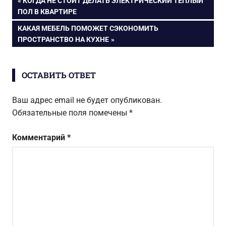
Навигация
КОГДА НЕ СТОИТ ДЕЛАТЬ ЭЛЕКТРИЧЕСКИЙ ТЕПЛЫЙ
комнатах
оформлении
ЗАПИСЬ:
ПОЛ В КВАРТИРЕ
кухонь
по
СЛЕДУЮЩАЯ
КАКАЯ МЕБЕЛЬ ПОМОЖЕТ СЭКОНОМИТЬ
ЗАПИСЬ:
ПРОСТРАНСТВО НА КУХНЕ
записям
ОСТАВИТЬ ОТВЕТ
Ваш адрес email не будет опубликован.
Обязательные поля помечены
*
Комментарий
*