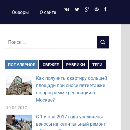
и
Обзоры
О сайте
Поиск
ПОИСК
для:
ПОПУЛЯРНОЕ
СВЕЖЕЕ
РУБРИКИ
ТЕГИ
Как получить квартиру большей
площади при сносе пятиэтажки
по программе реновации в
Москве?
10.05.2017
С 1 июля 2017 года увеличены
взносы на капитальный ремонт