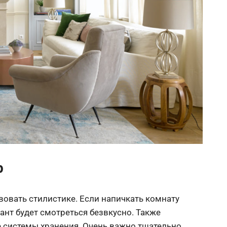
р
твовать стилистике. Если напичкать комнату
ант будет смотреться безвкусно. Также
 системы хранения. Очень важно тщательно