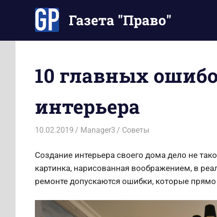
Перейти
Газета "Право"
к
содержимому
Наши
инструкции
экономят
10 главных ошиб
Ваше
время
интерьера
10.02.2019
Manager3
Советы
Создание интерьера своего дома дело не тако
картинка, нарисованная воображением, в реа
ремонте допускаются ошибки, которые прямо 