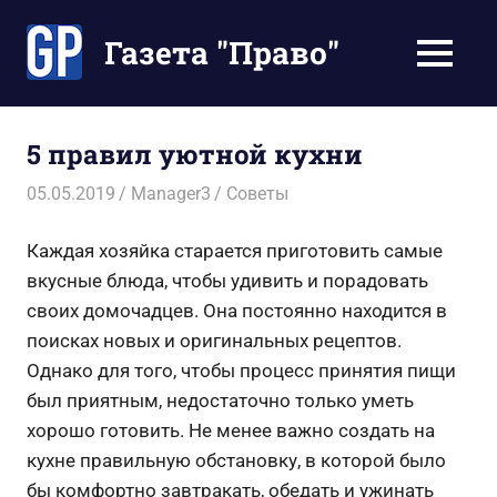
Перейти
к
Газета "Право"
МЕНЮ
содержимому
Наши
инструкции
экономят
5 правил уютной кухни
Ваше
время
05.05.2019
Manager3
Советы
Каждая хозяйка старается приготовить самые
вкусные блюда, чтобы удивить и порадовать
своих домочадцев. Она постоянно находится в
поисках новых и оригинальных рецептов.
Однако для того, чтобы процесс принятия пищи
был приятным, недостаточно только уметь
хорошо готовить. Не менее важно создать на
кухне правильную обстановку, в которой было
бы комфортно завтракать, обедать и ужинать