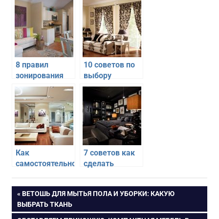
8 правил
10 советов по
зонирования
выбору
кухни в
текстиля для
хрущевке
уютной
гостиной
Как
7 советов как
самостоятельно
сделать
сделать
уютной
гостиную более
спальню в
Навигация
ПРЕДЫДУЩАЯ
ВЕТОШЬ ДЛЯ МЫТЬЯ ПОЛА И УБОРКИ: КАКУЮ
уютной
темных тонах
ЗАПИСЬ:
ВЫБРАТЬ ТКАНЬ
по