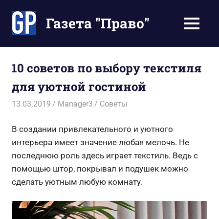
Перейти
к
Газета "Право"
МЕНЮ
содержимому
Наши
инструкции
экономят
10 советов по выбору текстиля
Ваше
для уютной гостиной
время
13.03.2019
Manager3
Советы
В создании привлекательного и уютного
интерьера имеет значение любая мелочь. Не
последнюю роль здесь играет текстиль. Ведь с
помощью штор, покрывал и подушек можно
сделать уютным любую комнату.