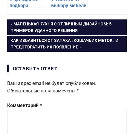
подбора
выбору мебели
мягкой мебели
в современном
для уютной
стиле
Навигация
ПРЕДЫДУЩАЯ
МАЛЕНЬКАЯ КУХНЯ С ОТЛИЧНЫМ ДИЗАЙНОМ: 5
гостиной
ЗАПИСЬ:
ПРИМЕРОВ УДАЧНОГО РЕШЕНИЯ
по
СЛЕДУЮЩАЯ
КАК ИЗБАВИТЬСЯ ОТ ЗАПАХА «КОШАЧЬИХ МЕТОК» И
ЗАПИСЬ:
ПРЕДОТВРАТИТЬ ИХ ПОЯВЛЕНИЕ
записям
ОСТАВИТЬ ОТВЕТ
Ваш адрес email не будет опубликован.
Обязательные поля помечены
*
Комментарий
*