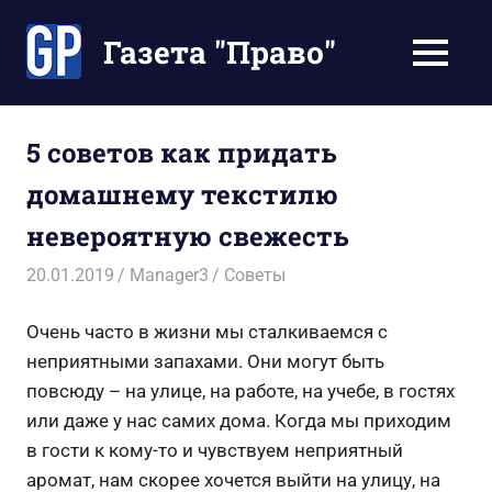
Перейти
к
Газета "Право"
МЕНЮ
содержимому
Наши
инструкции
экономят
5 советов как придать
Ваше
домашнему текстилю
время
невероятную свежесть
20.01.2019
Manager3
Советы
Очень часто в жизни мы сталкиваемся с
неприятными запахами. Они могут быть
повсюду – на улице, на работе, на учебе, в гостях
или даже у нас самих дома. Когда мы приходим
в гости к кому-то и чувствуем неприятный
аромат, нам скорее хочется выйти на улицу, на