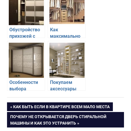
Обустройство
Как
прихожей с
максимально
помощью
использовать
шкафа-купе
пространство
шкафа-купе в
спальне
Особенности
Покупаем
выбора
аксессуары
углового
для шкафа-
шкафа-купе в
купе
Навигация
ПРЕДЫДУЩАЯ
КАК БЫТЬ ЕСЛИ В КВАРТИРЕ ВСЕМ МАЛО МЕСТА
спальню
ЗАПИСЬ:
СЛЕДУЮЩАЯ
ПОЧЕМУ НЕ ОТКРЫВАЕТСЯ ДВЕРЬ СТИРАЛЬНОЙ
по
ЗАПИСЬ:
МАШИНЫ И КАК ЭТО УСТРАНИТЬ