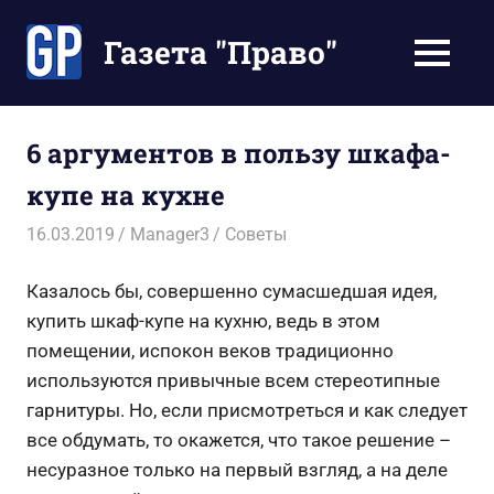
Перейти
к
Газета "Право"
МЕНЮ
содержимому
Наши
инструкции
экономят
6 аргументов в пользу шкафа-
Ваше
купе на кухне
время
16.03.2019
Manager3
Советы
Казалось бы, совершенно сумасшедшая идея,
купить шкаф-купе на кухню, ведь в этом
помещении, испокон веков традиционно
используются привычные всем стереотипные
гарнитуры. Но, если присмотреться и как следует
все обдумать, то окажется, что такое решение –
несуразное только на первый взгляд, а на деле