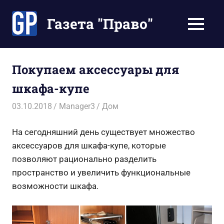
Перейти
к
Газета "Право"
МЕНЮ
содержимому
Наши
инструкции
экономят
Покупаем аксессуары для
Ваше
шкафа-купе
время
03.10.2018
Manager3
Дом
На сегодняшний день существует множество
аксессуаров для шкафа-купе, которые
позволяют рационально разделить
пространство и увеличить функциональные
возможности шкафа.