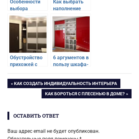
Особенности
Как выбрать
выбора
наполнение
углового
для шкафа-
шкафа-купе в
купе
спальню
Обустройство
6 аргументов в
прихожей с
пользу шкафа-
помощью
купе на кухне
шкафа-купе
Навигация
ПРЕДЫДУЩАЯ
КАК СОЗДАТЬ ИНДИВИДУАЛЬНОСТЬ ИНТЕРЬЕРА
ЗАПИСЬ:
СЛЕДУЮЩАЯ
КАК БОРОТЬСЯ С ПЛЕСЕНЬЮ В ДОМЕ?
по
ЗАПИСЬ:
записям
ОСТАВИТЬ ОТВЕТ
Ваш адрес email не будет опубликован.
Обязательные поля помечены
*