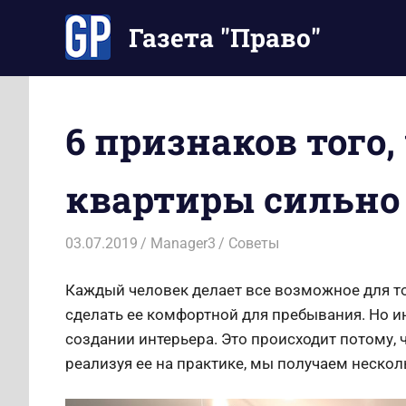
Перейти
Газета "Право"
к
содержимому
Наши
инструкции
экономят
6 признаков того,
Ваше
время
квартиры сильно
03.07.2019
Manager3
Советы
Каждый человек делает все возможное для то
сделать ее комфортной для пребывания. Но 
создании интерьера. Это происходит потому, ч
реализуя ее на практике, мы получаем нескол