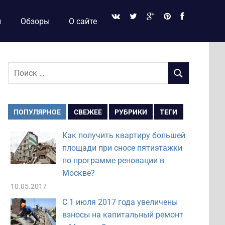
и
Обзоры
О сайте
Поиск
ПОИСК
для:
ПОПУЛЯРНОЕ
СВЕЖЕЕ
РУБРИКИ
ТЕГИ
Как получить квартиру большей
площади при сносе пятиэтажки
по программе реновации в
Москве?
10.05.2017
С 1 июля 2017 года увеличены
взносы на капитальный ремонт