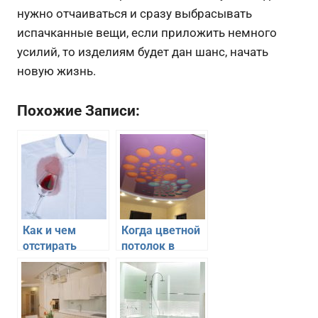
нужно отчаиваться и сразу выбрасывать
испачканные вещи, если приложить немного
усилий, то изделиям будет дан шанс, начать
новую жизнь.
Похожие Записи:
Как и чем
Когда цветной
отстирать
потолок в
красное вино с
интерьере —
одежды и
это удачная
белой ткани в
идея
домашних