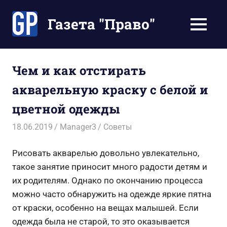
Перейти
к
Газета "Право"
МЕНЮ
содержимому
Наши
инструкции
экономят
Чем и как отстирать
Ваше
акварельную краску с белой и
время
цветной одежды
18.06.2019
Manager3
Советы
Рисовать акварелью довольно увлекательно,
такое занятие приносит много радости детям и
их родителям. Однако по окончанию процесса
можно часто обнаружить на одежде яркие пятна
от краски, особенно на вещах малышей. Если
одежда была не старой, то это оказывается