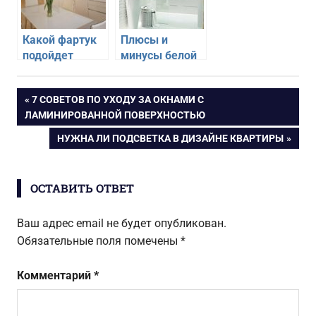
условиях
Какой фартук
Плюсы и
подойдет
минусы белой
белой кухне
плитки в
ванной
Навигация
ПРЕДЫДУЩАЯ
7 СОВЕТОВ ПО УХОДУ ЗА ОКНАМИ С
комнате
ЗАПИСЬ:
ЛАМИНИРОВАННОЙ ПОВЕРХНОСТЬЮ
по
СЛЕДУЮЩАЯ
НУЖНА ЛИ ПОДСВЕТКА В ДИЗАЙНЕ КВАРТИРЫ
ЗАПИСЬ:
записям
ОСТАВИТЬ ОТВЕТ
Ваш адрес email не будет опубликован.
Обязательные поля помечены
*
Комментарий
*