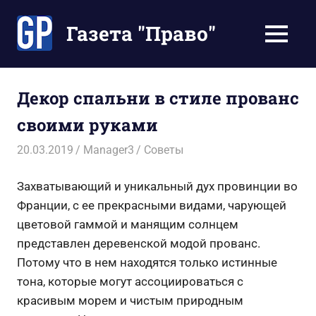
Перейти
к
Газета "Право"
МЕНЮ
содержимому
Наши
инструкции
экономят
Декор спальни в стиле прованс
Ваше
своими руками
время
20.03.2019
Manager3
Советы
Захватывающий и уникальный дух провинции во
Франции, с ее прекрасными видами, чарующей
цветовой гаммой и манящим солнцем
представлен деревенской модой прованс.
Потому что в нем находятся только истинные
тона, которые могут ассоциироваться с
красивым морем и чистым природным