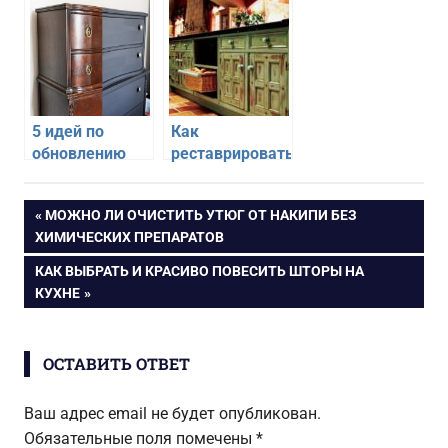
своими руками
эстетичность
5 идей по
Как
обновлению
реставрировать
мебели своими
старую мебель
руками
своими руками
Навигация
ПРЕДЫДУЩАЯ
МОЖНО ЛИ ОЧИСТИТЬ УТЮГ ОТ НАКИПИ БЕЗ
ЗАПИСЬ:
ХИМИЧЕСКИХ ПРЕПАРАТОВ
по
СЛЕДУЮЩАЯ
КАК ВЫБРАТЬ И КРАСИВО ПОВЕСИТЬ ШТОРЫ НА
ЗАПИСЬ:
КУХНЕ
записям
ОСТАВИТЬ ОТВЕТ
Ваш адрес email не будет опубликован.
Обязательные поля помечены
*