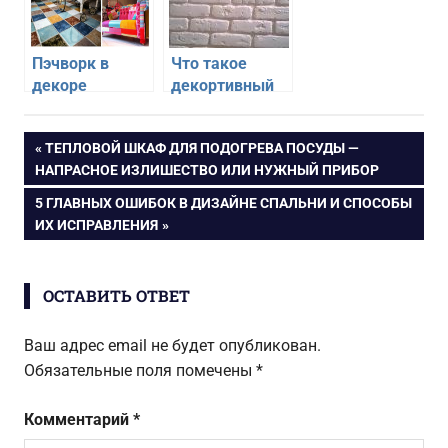
Пэчворк в
Что такое
декоре
декортивный
интерьера
камень с
эмитацией
Навигация
ПРЕДЫДУЩАЯ
ТЕПЛОВОЙ ШКАФ ДЛЯ ПОДОГРЕВА ПОСУДЫ —
кирпича и как
ЗАПИСЬ:
НАПРАСНОЕ ИЗЛИШЕСТВО ИЛИ НУЖНЫЙ ПРИБОР
его
по
использовать в
СЛЕДУЮЩАЯ
5 ГЛАВНЫХ ОШИБОК В ДИЗАЙНЕ СПАЛЬНИ И СПОСОБЫ
интерьере
ЗАПИСЬ:
ИХ ИСПРАВЛЕНИЯ
записям
ОСТАВИТЬ ОТВЕТ
Ваш адрес email не будет опубликован.
Обязательные поля помечены
*
Комментарий
*