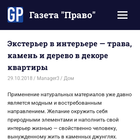
Перейти
к
Газета "Право"
МЕНЮ
содержимому
Наши
инструкции
экономят
Экстерьер в интерьере — трава,
Ваше
камень и дерево в декоре
время
квартиры
29.10.2018
Manager3
Дом
Применение натуральных материалов уже давно
является модным и востребованным
направлением. Желание окружить себя
природными элементами и наполнить свой
интерьер жизнью — свойственно человеку,
вынужденному жить в каменных джунглях.