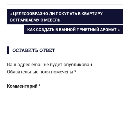
бесполезно
кладовой
занимают
Навигация
ПРЕДЫДУЩАЯ
ЦЕЛЕСООБРАЗНО ЛИ ПОКУПАТЬ В КВАРТИРУ
место на кухне
ЗАПИСЬ:
ВСТРАИВАЕМУЮ МЕБЕЛЬ
по
СЛЕДУЮЩАЯ
КАК СОЗДАТЬ В ВАННОЙ ПРИЯТНЫЙ АРОМАТ
ЗАПИСЬ:
записям
ОСТАВИТЬ ОТВЕТ
Ваш адрес email не будет опубликован.
Обязательные поля помечены
*
Комментарий
*