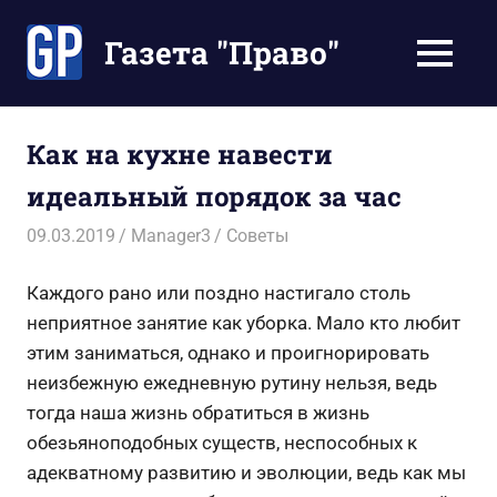
Перейти
к
Газета "Право"
МЕНЮ
содержимому
Наши
инструкции
экономят
Как на кухне навести
Ваше
идеальный порядок за час
время
09.03.2019
Manager3
Советы
Каждого рано или поздно настигало столь
неприятное занятие как уборка. Мало кто любит
этим заниматься, однако и проигнорировать
неизбежную ежедневную рутину нельзя, ведь
тогда наша жизнь обратиться в жизнь
обезьяноподобных существ, неспособных к
адекватному развитию и эволюции, ведь как мы