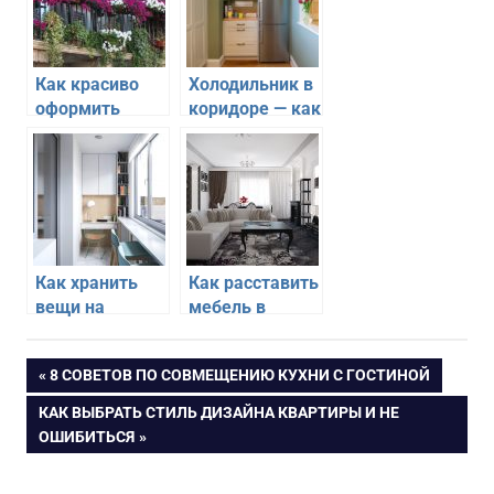
Как красиво
Холодильник в
оформить
коридоре — как
открытый
расположить
балкон
удобно и
красиво
Как хранить
Как расставить
вещи на
мебель в
балконе
гостиной чтобы
удобно и
было удобно и
Навигация
ПРЕДЫДУЩАЯ
8 СОВЕТОВ ПО СОВМЕЩЕНИЮ КУХНИ С ГОСТИНОЙ
красиво
красиво
ЗАПИСЬ:
СЛЕДУЮЩАЯ
КАК ВЫБРАТЬ СТИЛЬ ДИЗАЙНА КВАРТИРЫ И НЕ
по
ЗАПИСЬ:
ОШИБИТЬСЯ
записям