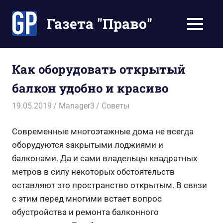
Перейти
к
Газета "Право"
МЕНЮ
содержимому
Наши
инструкции
экономят
Как оборудовать открытый
Ваше
балкон удобно и красиво
время
19.05.2019
Manager3
Советы
Современные многоэтажные дома не всегда
оборудуются закрытыми лоджиями и
балконами. Да и сами владельцы квадратных
метров в силу некоторых обстоятельств
оставляют это пространство открытым. В связи
с этим перед многими встает вопрос
обустройства и ремонта балконного