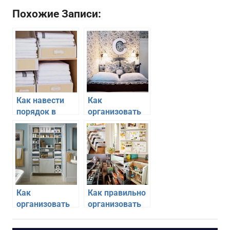
Похожие Записи:
Как навести
Как
порядок в
организовать
бельевом
пространство
шкафу надолго
маленькой
спальни
Как
Как правильно
организовать
организовать
хранение в
хранение на
ванной и
тесной кухне