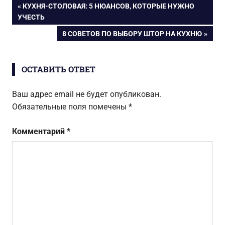
Навигация
ПРЕДЫДУЩАЯ
КУХНЯ-СТОЛОВАЯ: 5 НЮАНСОВ, КОТОРЫЕ НУЖНО
санузле
ЗАПИСЬ:
УЧЕСТЬ
по
СЛЕДУЮЩАЯ
8 СОВЕТОВ ПО ВЫБОРУ ШТОР НА КУХНЮ
ЗАПИСЬ:
записям
ОСТАВИТЬ ОТВЕТ
Ваш адрес email не будет опубликован.
Обязательные поля помечены
*
Комментарий
*