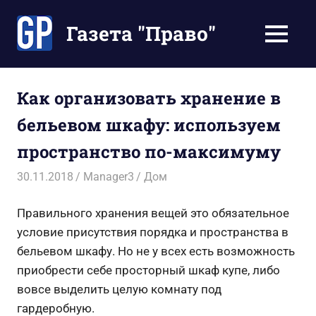
Перейти
к
Газета "Право"
МЕНЮ
содержимому
Наши
инструкции
экономят
Как организовать хранение в
Ваше
бельевом шкафу: используем
время
пространство по-максимуму
30.11.2018
Manager3
Дом
Правильного хранения вещей это обязательное
условие присутствия порядка и пространства в
бельевом шкафу. Но не у всех есть возможность
приобрести себе просторный шкаф купе, либо
вовсе выделить целую комнату под
гардеробную.