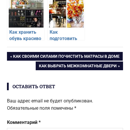
продуктов
Как хранить
Как
обувь красиво
подготовить
и компактно
квартиру к
осени
Навигация
ПРЕДЫДУЩАЯ
КАК СВОИМИ СИЛАМИ ПОЧИСТИТЬ МАТРАСЫ В ДОМЕ
ЗАПИСЬ:
СЛЕДУЮЩАЯ
КАК ВЫБРАТЬ МЕЖКОМНАТНЫЕ ДВЕРИ
по
ЗАПИСЬ:
записям
ОСТАВИТЬ ОТВЕТ
Ваш адрес email не будет опубликован.
Обязательные поля помечены
*
Комментарий
*