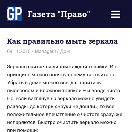
Перейти
к
Газета "Право"
МЕНЮ
содержимому
Наши
инструкции
экономят
Как правильно мыть зеркала
Ваше
время
09.11.2018
Manager3
Дом
Зеркало считается лицом каждой хозяйки. И в
принципе можно понять, почему так считают.
Убрать в доме можно всегда: пройтись
пылесосом и влажной тряпкой – и вроде чисто.
Но, если взглянув на зеркало можно увидеть
разводы, до которых «руки не дошли», то все
положительное впечатление о чистоте сразу, же
испаряются. Быстро очистить зеркало можно
при помощи: