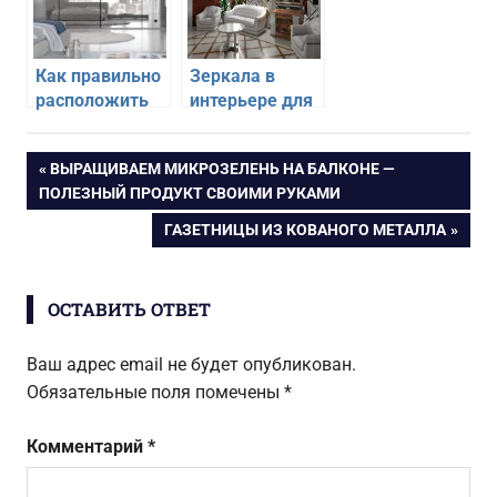
Как правильно
Зеркала в
расположить
интерьере для
зеркала в
расширения
спальне
пространства
Навигация
ПРЕДЫДУЩАЯ
ВЫРАЩИВАЕМ МИКРОЗЕЛЕНЬ НА БАЛКОНЕ —
ЗАПИСЬ:
ПОЛЕЗНЫЙ ПРОДУКТ СВОИМИ РУКАМИ
по
СЛЕДУЮЩАЯ
ГАЗЕТНИЦЫ ИЗ КОВАНОГО МЕТАЛЛА
ЗАПИСЬ:
записям
ОСТАВИТЬ ОТВЕТ
Ваш адрес email не будет опубликован.
Обязательные поля помечены
*
Комментарий
*