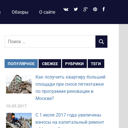
и
Обзоры
О сайте
Поиск
ПОИСК
для:
ПОПУЛЯРНОЕ
СВЕЖЕЕ
РУБРИКИ
ТЕГИ
Как получить квартиру большей
площади при сносе пятиэтажки
по программе реновации в
Москве?
10.05.2017
С 1 июля 2017 года увеличены
взносы на капитальный ремонт