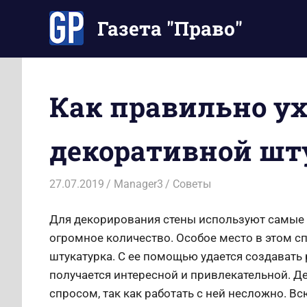
Перейти
Газета "Право"
к
содержимому
Наши
инструкции
экономят
Как правильно у
Ваше
время
декоративной шт
27.07.2019
Manager3
Советы
Для декорирования стены используют самые 
огромное количество. Особое место в этом с
штукатурка. С ее помощью удается создавать
получается интересной и привлекательной. Д
спросом, так как работать с ней несложно. В