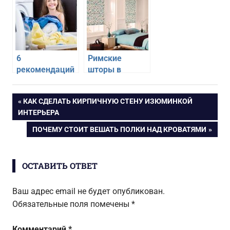
семьи
маленькой
ванной
комнате
6
Римские
рекомендаций
шторы в
по стирке
спальни —
постельного
какие выбрать
Навигация
ПРЕДЫДУЩАЯ
КАК СДЕЛАТЬ КИРПИЧНУЮ СТЕНУ ИЗЮМИНКОЙ
белья в
ЗАПИСЬ:
ИНТЕРЬЕРА
машине-
по
автомат
СЛЕДУЮЩАЯ
ПОЧЕМУ СТОИТ ВЕШАТЬ ПОЛКИ НАД КРОВАТЯМИ
ЗАПИСЬ:
записям
ОСТАВИТЬ ОТВЕТ
Ваш адрес email не будет опубликован.
Обязательные поля помечены
*
Комментарий
*