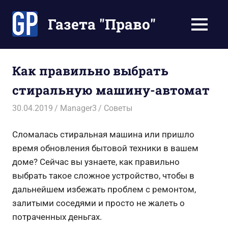
Перейти
к
Газета "Право"
МЕНЮ
содержимому
Наши
инструкции
экономят
Как правильно выбрать
Ваше
стиральную машину-автомат
время
30.04.2019
Manager3
Советы
Сломалась стиральная машина или пришло
время обновления бытовой техники в вашем
доме? Сейчас вы узнаете, как правильно
выбрать такое сложное устройство, чтобы в
дальнейшем избежать проблем с ремонтом,
залитыми соседями и просто не жалеть о
потраченных деньгах.