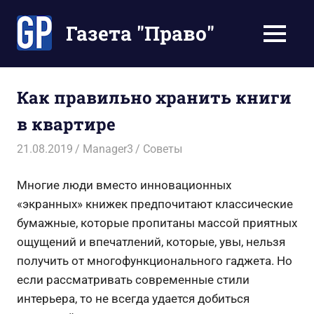
Перейти
к
Газета "Право"
МЕНЮ
содержимому
Наши
инструкции
экономят
Как правильно хранить книги
Ваше
в квартире
время
21.08.2019
Manager3
Советы
Многие люди вместо инновационных
«экранных» книжек предпочитают классические
бумажные, которые пропитаны массой приятных
ощущений и впечатлений, которые, увы, нельзя
получить от многофункционального гаджета. Но
если рассматривать современные стили
интерьера, то не всегда удается добиться