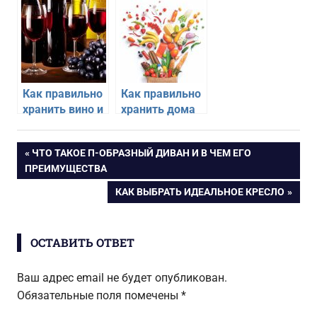
крышки на
кухне
Как правильно
Как правильно
хранить вино и
хранить дома
шампанское
продукты,
дома
которые
Навигация
ПРЕДЫДУЩАЯ
ЧТО ТАКОЕ П-ОБРАЗНЫЙ ДИВАН И В ЧЕМ ЕГО
нельзя класть
ЗАПИСЬ:
ПРЕИМУЩЕСТВА
в холодильник
по
СЛЕДУЮЩАЯ
КАК ВЫБРАТЬ ИДЕАЛЬНОЕ КРЕСЛО
ЗАПИСЬ:
записям
ОСТАВИТЬ ОТВЕТ
Ваш адрес email не будет опубликован.
Обязательные поля помечены
*