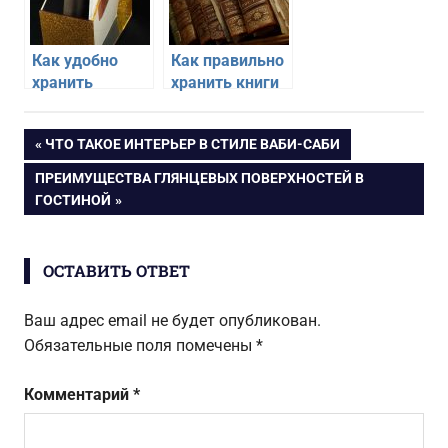
Как удобно
Как правильно
хранить
хранить книги
бумажные
в квартире
документы
Навигация
ПРЕДЫДУЩАЯ
ЧТО ТАКОЕ ИНТЕРЬЕР В СТИЛЕ ВАБИ-САБИ
дома
ЗАПИСЬ:
СЛЕДУЮЩАЯ
ПРЕИМУЩЕСТВА ГЛЯНЦЕВЫХ ПОВЕРХНОСТЕЙ В
по
ЗАПИСЬ:
ГОСТИНОЙ
записям
ОСТАВИТЬ ОТВЕТ
Ваш адрес email не будет опубликован.
Обязательные поля помечены
*
Комментарий
*