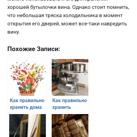
хорошей бутылочки вина. Однако стоит помнить,
что небольшая тряска холодильника в момент
открытия его дверей, может все-таки навредить
вину.
Похожие Записи:
Как правильно
Как правильно
хранить дома
хранить
продукты,
кастрюли и
которые
крышки на
нельзя класть
кухне
в холодильник