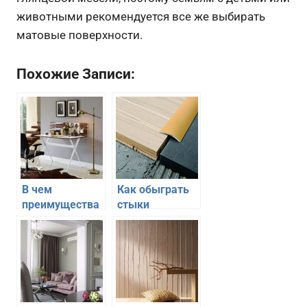
животными рекомендуется все же выбирать
матовые поверхности.
Похожие Записи:
В чем
Как обыграть
преимущества
стыки
и удобства
напольных
консоли в
поверхностей
гостиной
из разных
материалов