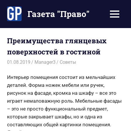
Перейти
к
Газета "Право"
МЕНЮ
содержимому
Наши
инструкции
экономят
Преимущества глянцевых
Ваше
поверхностей в гостиной
время
01.08.2019
Manager3
Советы
Интерьер помещения состоит из мельчайших
деталей. Форма ножек мебели или ручек,
рисунок на фасаде, кромка на шкафу – все это
играет немаловажную роль. Мебельные фасады
– это не просто функциональный предмет,
которые закрывает шкафы, но и одна из
составляющих общей картинки помещения.