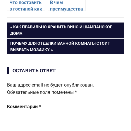
Что поставить
В чем
в гостиной как
преимущества
с обложки
рельефных
журнала
обоев для
Навигация
ПРЕДЫДУЩАЯ
КАК ПРАВИЛЬНО ХРАНИТЬ ВИНО И ШАМПАНСКОЕ
спальни
ЗАПИСЬ:
ДОМА
по
СЛЕДУЮЩАЯ
ПОЧЕМУ ДЛЯ ОТДЕЛКИ ВАННОЙ КОМНАТЫ СТОИТ
ЗАПИСЬ:
ВЫБРАТЬ МОЗАИКУ
записям
ОСТАВИТЬ ОТВЕТ
Ваш адрес email не будет опубликован.
Обязательные поля помечены
*
Комментарий
*