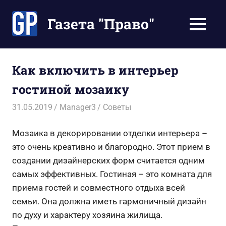
Перейти
к
Газета "Право"
МЕНЮ
содержимому
Наши
инструкции
экономят
Как включить в интерьер
Ваше
гостиной мозаику
время
31.05.2019
Manager3
Советы
Мозаика в декорировании отделки интерьера –
это очень креативно и благородно. Этот прием в
создании дизайнерских форм считается одним
самых эффективных. Гостиная – это комната для
приема гостей и совместного отдыха всей
семьи. Она должна иметь гармоничный дизайн
по духу и характеру хозяина жилища.