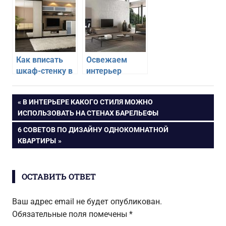
кухни-гостиной
гостиной
Как вписать
Освежаем
шкаф-стенку в
интерьер
интерьер
гостиной при
современной
помощи света
Навигация
ПРЕДЫДУЩАЯ
В ИНТЕРЬЕРЕ КАКОГО СТИЛЯ МОЖНО
гостиной
ЗАПИСЬ:
ИСПОЛЬЗОВАТЬ НА СТЕНАХ БАРЕЛЬЕФЫ
по
СЛЕДУЮЩАЯ
6 СОВЕТОВ ПО ДИЗАЙНУ ОДНОКОМНАТНОЙ
ЗАПИСЬ:
КВАРТИРЫ
записям
ОСТАВИТЬ ОТВЕТ
Ваш адрес email не будет опубликован.
Обязательные поля помечены
*