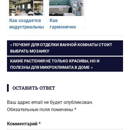
Как создается
Как
индустриальный
гармонично
стиль при
использовать
помощи
морской стиль
Навигация
ПРЕДЫДУЩАЯ
ПОЧЕМУ ДЛЯ ОТДЕЛКИ ВАННОЙ КОМНАТЫ СТОИТ
простых
в своей
ЗАПИСЬ:
ВЫБРАТЬ МОЗАИКУ
предметов
квартире
по
СЛЕДУЮЩАЯ
КАКИЕ РАСТЕНИЯ НЕ ТОЛЬКО КРАСИВЫ, НО И
ЗАПИСЬ:
ПОЛЕЗНЫ ДЛЯ МИКРОКЛИМАТА В ДОМЕ
записям
ОСТАВИТЬ ОТВЕТ
Ваш адрес email не будет опубликован.
Обязательные поля помечены
*
Комментарий
*