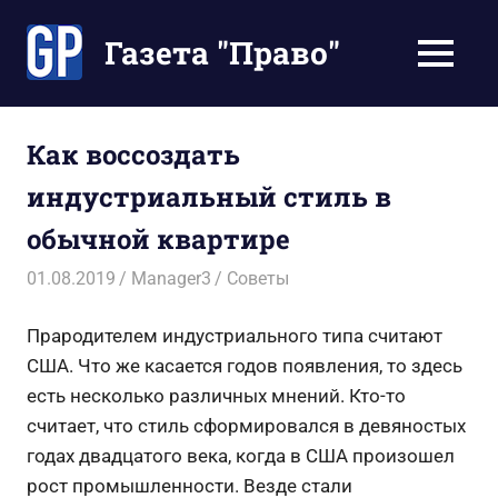
Перейти
к
Газета "Право"
МЕНЮ
содержимому
Наши
инструкции
экономят
Как воссоздать
Ваше
индустриальный стиль в
время
обычной квартире
01.08.2019
Manager3
Советы
Прародителем индустриального типа считают
США. Что же касается годов появления, то здесь
есть несколько различных мнений. Кто-то
считает, что стиль сформировался в девяностых
годах двадцатого века, когда в США произошел
рост промышленности. Везде стали