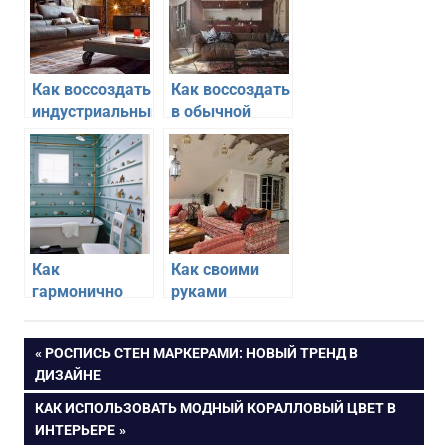
Как воссоздать
Как воссоздать
индустриальный
в обычной
стиль в
квартире стиль
обычной
шато
квартире
Как
Как своими
гармонично
руками
использовать
сделать этно-
морской стиль
стиль в своей
Навигация
ПРЕДЫДУЩАЯ
РОСПИСЬ СТЕН МАРКЕРАМИ: НОВЫЙ ТРЕНД В
в своей
квартире
ЗАПИСЬ:
ДИЗАЙНЕ
квартире
по
СЛЕДУЮЩАЯ
КАК ИСПОЛЬЗОВАТЬ МОДНЫЙ КОРАЛЛОВЫЙ ЦВЕТ В
ЗАПИСЬ:
ИНТЕРЬЕРЕ
записям