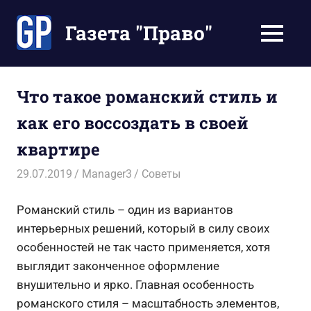
Перейти
к
Газета "Право"
МЕНЮ
содержимому
Наши
инструкции
экономят
Что такое романский стиль и
Ваше
как его воссоздать в своей
время
квартире
29.07.2019
Manager3
Советы
Романский стиль – один из вариантов
интерьерных решений, который в силу своих
особенностей не так часто применяется, хотя
выглядит законченное оформление
внушительно и ярко. Главная особенность
романского стиля – масштабность элементов,