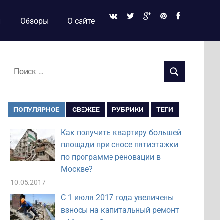
и
Обзоры
О сайте
Поиск
ПОИСК
для:
ПОПУЛЯРНОЕ
СВЕЖЕЕ
РУБРИКИ
ТЕГИ
Как получить квартиру большей
площади при сносе пятиэтажки
по программе реновации в
Москве?
10.05.2017
С 1 июля 2017 года увеличены
взносы на капитальный ремонт