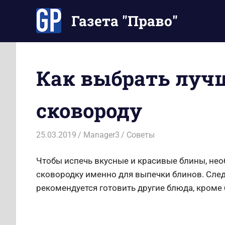
Перейти
Газета "Право"
к
содержимому
Наши
инструкции
экономят
Как выбрать лу
Ваше
время
сковороду
25.03.2019
Manager3
Советы
Чтобы испечь вкусные и красивые блины, не
сковородку именно для выпечки блинов. Следу
рекомендуется готовить другие блюда, кроме 