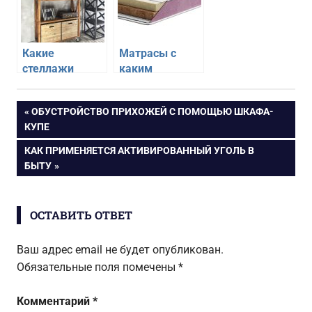
Какие
Матрасы с
стеллажи
каким
самые
наполнителем
удобные и
самые
Навигация
ПРЕДЫДУЩАЯ
ОБУСТРОЙСТВО ПРИХОЖЕЙ С ПОМОЩЬЮ ШКАФА-
практичные
удобные и
ЗАПИСЬ:
КУПЕ
долговечные
по
СЛЕДУЮЩАЯ
КАК ПРИМЕНЯЕТСЯ АКТИВИРОВАННЫЙ УГОЛЬ В
ЗАПИСЬ:
БЫТУ
записям
ОСТАВИТЬ ОТВЕТ
Ваш адрес email не будет опубликован.
Обязательные поля помечены
*
Комментарий
*