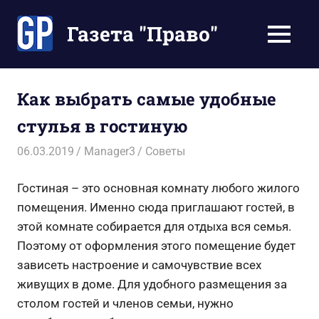
Перейти
к
Газета "Право"
МЕНЮ
содержимому
Наши
инструкции
экономят
Как выбрать самые удобные
Ваше
стулья в гостиную
время
06.03.2019
Manager3
Советы
Гостиная – это основная комнату любого жилого
помещения. Именно сюда приглашают гостей, в
этой комнате собирается для отдыха вся семья.
Поэтому от оформления этого помещение будет
зависеть настроение и самочувствие всех
живущих в доме. Для удобного размещения за
столом гостей и членов семьи, нужно