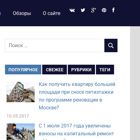
и
Обзоры
О сайте
Поиск
ПОИСК
для:
ПОПУЛЯРНОЕ
СВЕЖЕЕ
РУБРИКИ
ТЕГИ
Как получить квартиру большей
площади при сносе пятиэтажки
по программе реновации в
Москве?
10.05.2017
С 1 июля 2017 года увеличены
взносы на капитальный ремонт