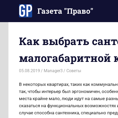
Перейти
Газета "Право"
к
содержимому
Наши
инструкции
экономят
Как выбрать сан
Ваше
время
малогабаритной 
05.08.2019
Manager3
Советы
В некоторых квартирах, таких как коммуналь
так, чтобы интерьер был эргономичен, особенн
места крайне мало, люди идут на самые разн
сказаться на функциональных возможностях и
случае способна сантехника, специально пред