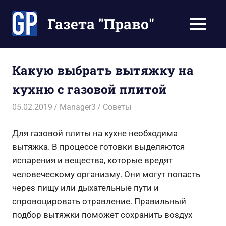
Перейти
к
Газета "Право"
МЕНЮ
содержимому
Наши
инструкции
экономят
Какую выбрать вытяжку на
Ваше
кухню с газовой плитой
время
05.02.2019
Manager3
Советы
Для газовой плиты на кухне необходима
вытяжка. В процессе готовки выделяются
испарения и вещества, которые вредят
человеческому организму. Они могут попасть
через пищу или дыхательные пути и
спровоцировать отравление. Правильный
подбор вытяжки поможет сохранить воздух