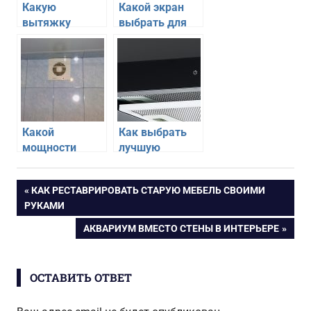
Какую
Какой экран
вытяжку
выбрать для
лучше выбрать
газовой плиты
на кухню
Какой
Как выбрать
мощности
лучшую
выбрать
вытяжку для
вытяжку для
кухни: 5
Навигация
ПРЕДЫДУЩАЯ
КАК РЕСТАВРИРОВАТЬ СТАРУЮ МЕБЕЛЬ СВОИМИ
ванной
популярных
ЗАПИСЬ:
РУКАМИ
моделей
по
СЛЕДУЮЩАЯ
АКВАРИУМ ВМЕСТО СТЕНЫ В ИНТЕРЬЕРЕ
ЗАПИСЬ:
записям
ОСТАВИТЬ ОТВЕТ