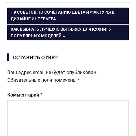
гармонично
решиться
сочетаются в
Навигация
ПРЕДЫДУЩАЯ
9 СОВЕТОВ ПО СОЧЕТАНИЮ ЦВЕТА И ФАКТУРЫ В
интерьере
ЗАПИСЬ:
ДИЗАЙНЕ ИНТЕРЬЕРА
квартиры
по
СЛЕДУЮЩАЯ
КАК ВЫБРАТЬ ЛУЧШУЮ ВЫТЯЖКУ ДЛЯ КУХНИ: 5
ЗАПИСЬ:
ПОПУЛЯРНЫХ МОДЕЛЕЙ
записям
ОСТАВИТЬ ОТВЕТ
Ваш адрес email не будет опубликован.
Обязательные поля помечены
*
Комментарий
*