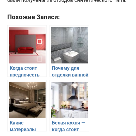
Похожие Записи:
Когда стоит
Почему для
предпочесть
отделки ванной
красный цвет
комнаты стоит
для отделки
выбрать
гостиной
мозаику
Какие
Белая кухня —
материалы
когда стоит